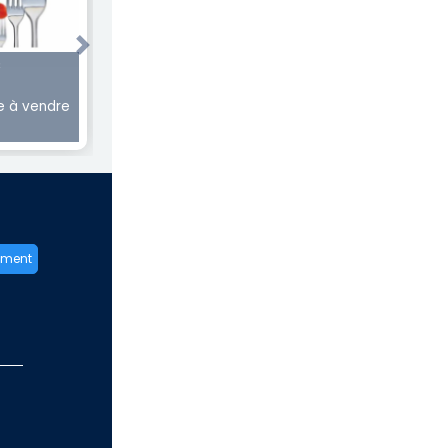
Next
€
 à vendre
ement