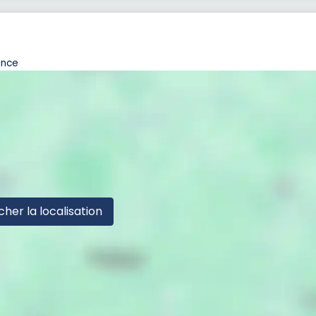
ance
cher la localisation