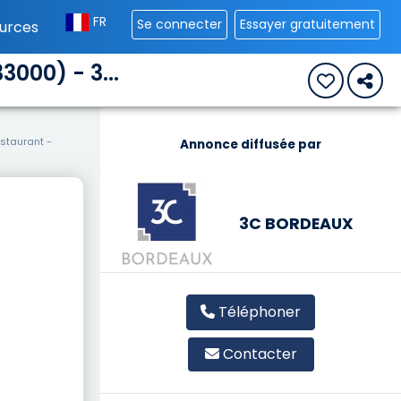
FR
Se connecter
Essayer gratuitement
urces
000) - 3...
staurant -
Annonce diffusée par
3C BORDEAUX
Téléphoner
Contacter