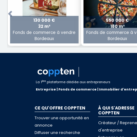
Previous
130 000 €
550 000 €
32 m²
180 m²
Fonds de commerce à vendre
Fonds de commerce à v
Bordeaux
Bordeaux
ère
La 1
plateforme dédiée aux entrepreneurs
Entreprise | Fonds de commerce | Immobilier d'entrep
CE QU'OFFRE COPPTEN
À QUI S'ADRESSE
COPPTEN
Trouver une opportunité en
Créateur / Reprene
annonce
d'entreprise
Diffuser une recherche