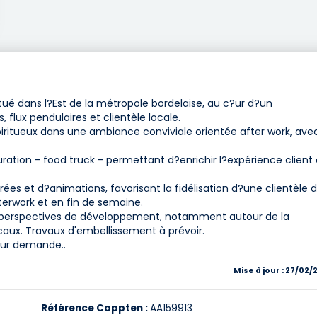
é dans l?Est de la métropole bordelaise, au c?ur d?un
lux pendulaires et clientèle locale.
piritueux dans une ambiance conviviale orientée after work, ave
ration - food truck - permettant d?enrichir l?expérience client 
ées et d?animations, favorisant la fidélisation d?une clientèle 
terwork et en fin de semaine.
s perspectives de développement, notamment autour de la
aux. Travaux d'embellissement à prévoir.
sur demande..
Mise à jour : 27/02/
Référence Coppten :
AA159913