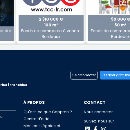
2 310 000 €
90 000 
100 m²
80 m²
endre
Fonds de commerce à vendre
Fonds de commerce
Bordeaux
Bordeaux
Se connecter
Essayer gratuit
rise | Franchise
À PROPOS
CONTACT
Qu'est-ce que Coppten ?
Nous contacter
ur
Centre d'aide
Suivez-nous sur
Mentions légales et