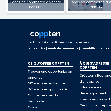
Fonds de commerce à vendre
Fonds de commerce à v
Paris 05
Paris 05
ère
La 1
plateforme dédiée aux entrepreneurs
Entreprise | Fonds de commerce | Immobilier d'entrep
CE QU'OFFRE COPPTEN
À QUI S'ADRESSE
COPPTEN
Trouver une opportunité en
Créateur / Reprene
annonce
d'entreprise
Diffuser une recherche
Entreprise en
Diffuser une opportunité
développement
Connecter avec la
Investisseur individ
demande
Cédant d'entrepris
Guide