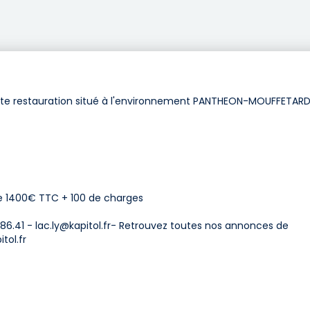
te restauration situé à l'environnement PANTHEON-MOUFFETARD
de 1400€ TTC + 100 de charges
.86.41 -
lac.ly@kapitol.fr-
Retrouvez toutes nos annonces de
tol.fr