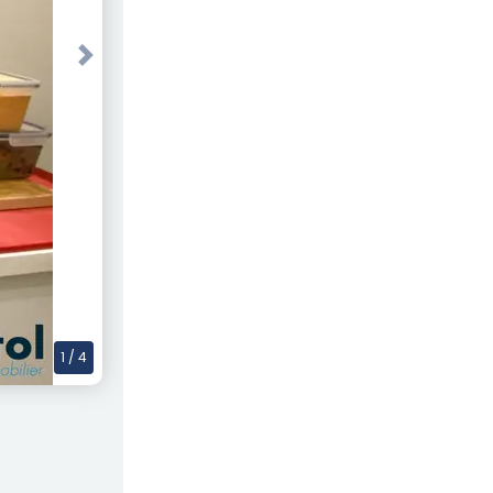
Next
1
/ 4