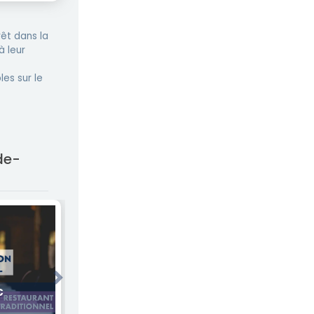
êt dans la
à leur
les sur le
de-
Next
€