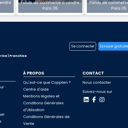
endre
Fonds de commerce à vendre
Fonds de commerce
Paris 05
Paris 05
Se connecter
Essayer gratuit
rise | Franchise
À PROPOS
CONTACT
Qu'est-ce que Coppten ?
Nous contacter
ur
Centre d'aide
Suivez-nous sur
Mentions légales et
Conditions Générales
d'Utilisation
uel
Conditions Générales de
e
Vente