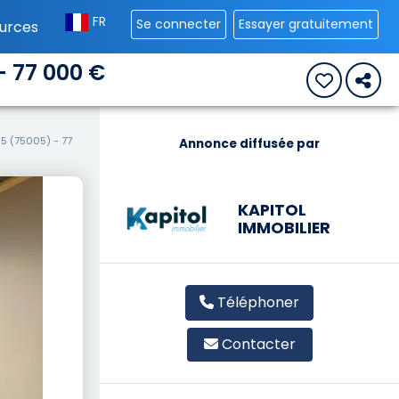
FR
Se connecter
Essayer gratuitement
urces
- 77 000 €
5 (75005) - 77
Annonce diffusée par
KAPITOL
IMMOBILIER
Téléphoner
Contacter