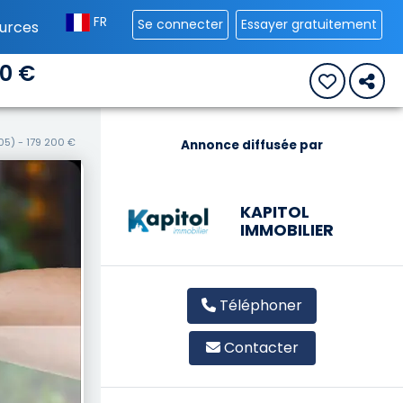
FR
Se connecter
Essayer gratuitement
urces
00 €
05) - 179 200 €
Annonce diffusée par
KAPITOL
IMMOBILIER
Téléphoner
Contacter