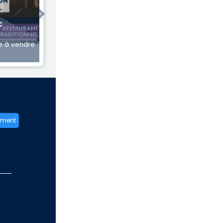
Next
€
 à vendre
ement