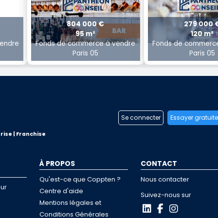
804 000 €
279 000 
95 m²
120 m²
endre
Fonds de commerce à vendre
Fonds de commerce
Paris 05
Paris 05
Se connecter
Essayer gratuit
rise | Franchise
À PROPOS
CONTACT
Qu'est-ce que Coppten ?
Nous contacter
ur
Centre d'aide
Suivez-nous sur
Mentions légales et
Conditions Générales