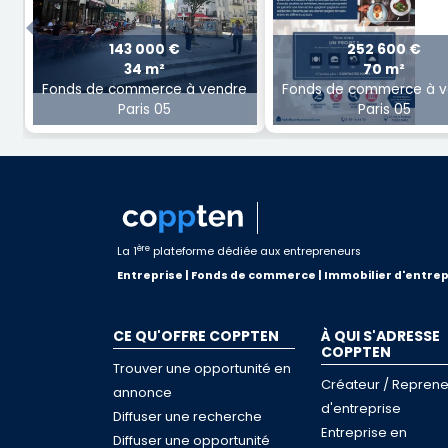
Previous
143 000 €
252 600 €
34 m²
70 m²
Fonds de commerce à vendre
Fonds de commerce à v
Paris 05
Paris 05
ère
La 1
plateforme dédiée aux entrepreneurs
Entreprise | Fonds de commerce | Immobilier d'entrep
CE QU'OFFRE COPPTEN
À QUI S'ADRESSE
COPPTEN
Trouver une opportunité en
Créateur / Reprene
annonce
d'entreprise
Diffuser une recherche
Entreprise en
Diffuser une opportunité