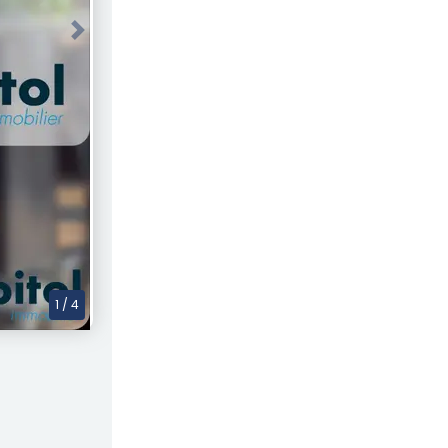
Next
1
/ 4