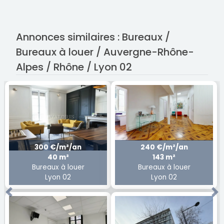
Annonces similaires : Bureaux /
Bureaux à louer / Auvergne-Rhône-
Alpes / Rhône / Lyon 02
300 €/m²/an
240 €/m²/an
40 m²
143 m²
Bureaux à louer
Bureaux à louer
Lyon 02
Lyon 02
Previous
Ne