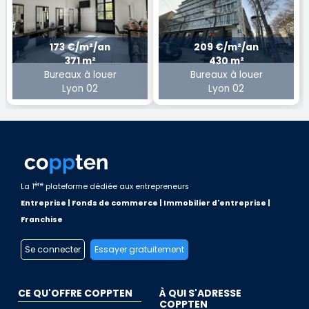
173 €/m²/an
209 €/m²/an
371 m²
430 m²
Bureaux à louer
Bureaux à louer
Lyon 02
Lyon 02
ère
La 1
plateforme dédiée aux entrepreneurs
Entreprise | Fonds de commerce | Immobilier d'entreprise |
Franchise
Se connecter
Essayer gratuitement
CE QU'OFFRE COPPTEN
À QUI S'ADRESSE
COPPTEN