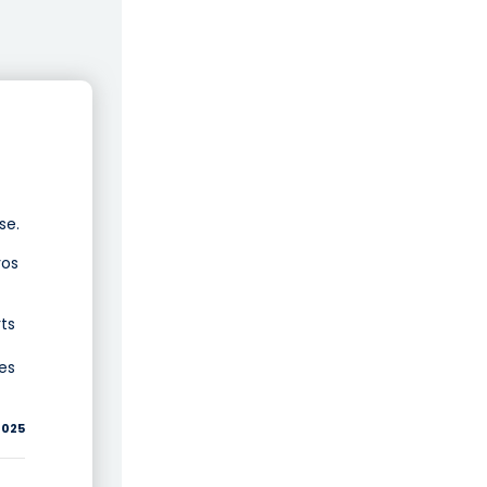
se.
vos
ts
es
/2025