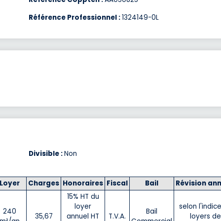
Référence Professionnel :
1324149-0L
Divisible :
Non
Loyer
Charges
Honoraires
Fiscal
Bail
Révision ann
15% HT du
loyer
selon l'indic
240
Bail
35,67
annuel HT
T.V.A.
loyers de