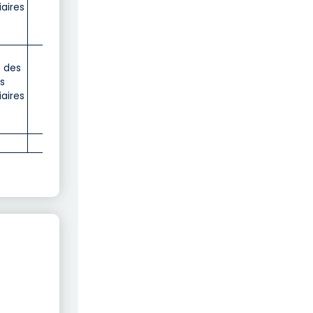
iaires
d'avance
e des
s
Trimestriel
iaires
d'avance