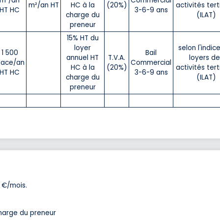
m²/an
Commercial
m²/an HT
HC à la
(20%)
activités tert
HT HC
3-6-9 ans
charge du
(ILAT)
preneur
15% HT du
loyer
selon l'indic
1 500
Bail
annuel HT
T.V.A.
loyers de
lace/an
Commercial
HC à la
(20%)
activités tert
HT HC
3-6-9 ans
charge du
(ILAT)
preneur
 €/mois.
charge du preneur