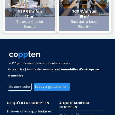
529 €/m²/an
300 €/m²/an
17 m²
16 m²
Bureaux à louer
Bureaux à louer
Biarritz
Biarritz
ère
La 1
plateforme dédiée aux entrepreneurs
Entreprise | Fonds de commerce | Immobilier d'entreprise |
Franchise
Se connecter
Essayer gratuitement
CE QU'OFFRE COPPTEN
À QUI S'ADRESSE
COPPTEN
Trouver une opportunité en