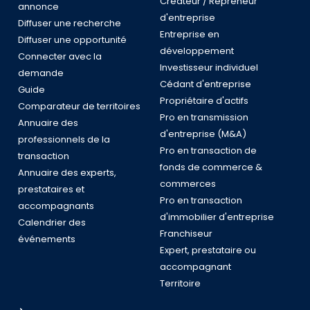
Créateur / Repreneur
annonce
d'entreprise
Diffuser une recherche
Entreprise en
Diffuser une opportunité
développement
Connecter avec la
Investisseur individuel
demande
Cédant d'entreprise
Guide
Propriétaire d'actifs
Comparateur de territoires
Pro en transmission
Annuaire des
d'entreprise (M&A)
professionnels de la
Pro en transaction de
transaction
fonds de commerce &
Annuaire des experts,
commerces
prestataires et
Pro en transaction
accompagnants
d'immobilier d'entreprise
Calendrier des
Franchiseur
événements
Expert, prestataire ou
accompagnant
Territoire