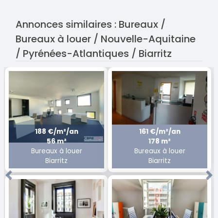
Annonces similaires : Bureaux /
Bureaux à louer / Nouvelle-Aquitaine
/ Pyrénées-Atlantiques / Biarritz
188 €/m²/an
161 €/m²/an
56 m²
178 m²
Bureaux à louer
Bureaux à louer
Biarritz
Biarritz
Previous
Ne