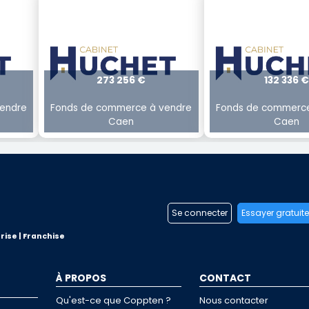
273 256 €
132 336 €
endre
Fonds de commerce à vendre
Fonds de commerce
Caen
Caen
Se connecter
Essayer gratuit
rise | Franchise
À PROPOS
CONTACT
Qu'est-ce que Coppten ?
Nous contacter