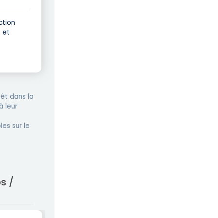
ction
 et
êt dans la
à leur
les sur le
s /