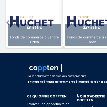
Previous
121 496 €
327 456 €
Fonds de commerce à vendre
Fonds de commerce à v
Caen
Caen
ère
La 1
plateforme dédiée aux entrepreneurs
Entreprise | Fonds de commerce | Immobilier d'entrep
CE QU'OFFRE COPPTEN
À QUI S'ADRESSE
COPPTEN
Trouver une opportunité en