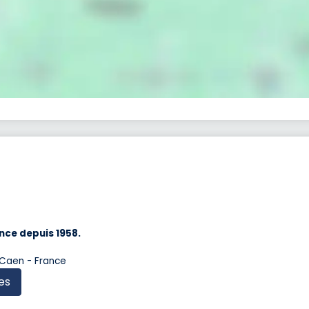
nce depuis 1958.
 Caen - France
es