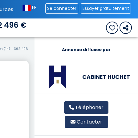
FR
Se connecter
Essayer gratuitement
urces
2 496 €
n (14) - 392 496
Annonce diffusée par
CABINET HUCHET
Téléphoner
Contacter