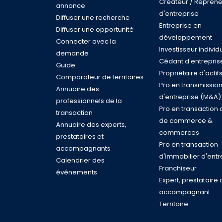
Créateur / Reprene
annonce
d'entreprise
Diffuser une recherche
Entreprise en
Diffuser une opportunité
développement
Connecter avec la
Investisseur individ
demande
Cédant d'entrepris
Guide
Propriétaire d'actif
Comparateur de territoires
Pro en transmissio
Annuaire des
d'entreprise (M&A)
professionnels de la
Pro en transaction 
transaction
de commerce &
Annuaire des experts,
commerces
prestataires et
Pro en transaction
accompagnants
d'immobilier d'entr
Calendrier des
Franchiseur
événements
Expert, prestataire 
accompagnant
Territoire