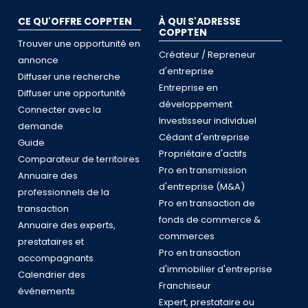
CE QU'OFFRE COPPTEN
À QUI S'ADRESSE
COPPTEN
Trouver une opportunité en
Créateur / Repreneur
annonce
d'entreprise
Diffuser une recherche
Entreprise en
Diffuser une opportunité
développement
Connecter avec la
Investisseur individuel
demande
Cédant d'entreprise
Guide
Propriétaire d'actifs
Comparateur de territoires
Pro en transmission
Annuaire des
d'entreprise (M&A)
professionnels de la
Pro en transaction de
transaction
fonds de commerce &
Annuaire des experts,
commerces
prestataires et
Pro en transaction
accompagnants
d'immobilier d'entreprise
Calendrier des
Franchiseur
événements
Expert, prestataire ou