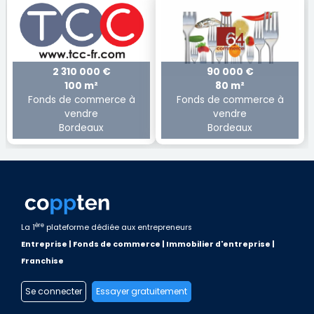
2 310 000 €
90 000 €
100 m²
80 m²
Fonds de commerce à
Fonds de commerce à
vendre
vendre
Bordeaux
Bordeaux
ère
La 1
plateforme dédiée aux entrepreneurs
Entreprise | Fonds de commerce | Immobilier d'entreprise |
Franchise
Se connecter
Essayer gratuitement