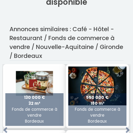
disponible
Annonces similaires : Café - Hôtel -
Restaurant / Fonds de commerce à
vendre / Nouvelle-Aquitaine / Gironde
/ Bordeaux
130 000 €
550 000 €
32 m²
180 m²
Fonds de commerce à
Fonds de commerce à
vendre
vendre
Bordeaux
Bordeaux
Previous
Ne