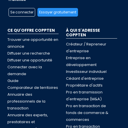
Se connecter
Essayer gratuitement
CE QU'OFFRE COPPTEN
À QUI S'ADRESSE
COPPTEN
Trouver une opportunité en
Créateur / Repreneur
annonce
d'entreprise
Diffuser une recherche
Entreprise en
Diffuser une opportunité
développement
Connecter avec la
Investisseur individuel
demande
Cédant d'entreprise
Guide
Propriétaire d'actifs
Comparateur de territoires
Pro en transmission
Annuaire des
d'entreprise (M&A)
professionnels de la
Pro en transaction de
transaction
fonds de commerce &
Annuaire des experts,
commerces
prestataires et
Pro en transaction