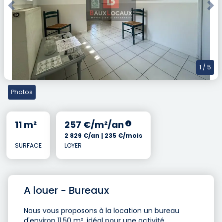
Previous
Nex
1
/ 5
Photos
11 m²
257 €/m²/an
2 829 €/an | 235 €/mois
SURFACE
LOYER
A louer - Bureaux
Nous vous proposons à la location un bureau
d'environ 11,50 m², idéal pour une activité