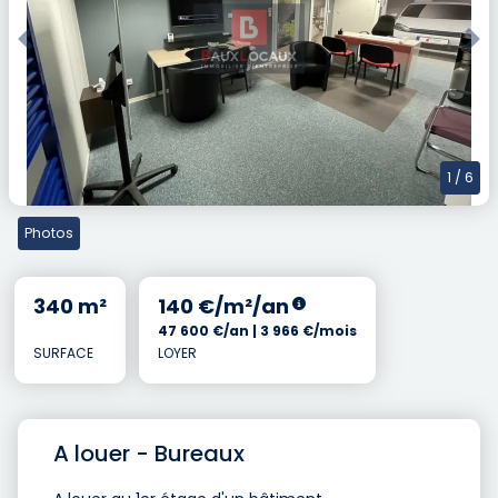
Previous
Nex
1
/ 6
Photos
340 m²
140 €/m²/an
47 600 €/an | 3 966 €/mois
SURFACE
LOYER
A louer - Bureaux