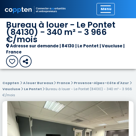
Précédent
Bureau à louer - Le Pontet
(84130) - 340 m² - 3 966
€/mois
Adresse sur demande | 84130 | Le Pontet | Vaucluse |
France
Coppten
A louer Bureaux
France
Provence-Alpes-Côte d'Azur
Vaucluse
Le Pontet
Bureau à louer - Le Pontet (84130) - 340 m² - 3 966
€/mois