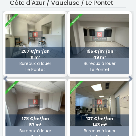
Côte d'Azur / Vaucluse / Le Pontet
257 €/m²/an
195 €/m²/an
11 m²
49 m²
Bureaux à louer
Bureaux à louer
Le Pontet
Le Pontet
Previous
Ne
178 €/m²/an
137 €/m²/an
57 m²
148 m²
Bureaux à louer
Bureaux à louer