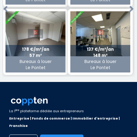
Previous
Ne
178 €/m²/an
137 €/m²/an
57 m²
148 m²
Bureaux à louer
Bureaux à louer
Le Pontet
Le Pontet
ère
La 1
plateforme dédiée aux entrepreneurs
Entreprise | Fonds de commerce | Immobilier d'entreprise |
Franchise