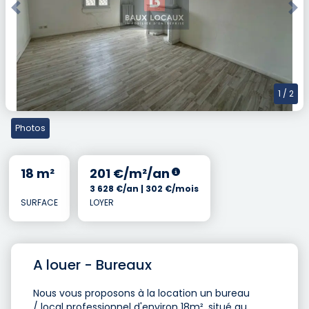
Previous
Nex
1
/ 2
Photos
18 m²
201 €/m²/an
3 628 €/an | 302 €/mois
SURFACE
LOYER
A louer - Bureaux
Nous vous proposons à la location un bureau
/ local professionnel d'environ 18m², situé au