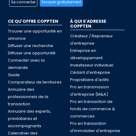
Se connecter
Essayer gratuitement
CE QU'OFFRE COPPTEN
À QUI S'ADRESSE
COPPTEN
Trouver une opportunité en
Créateur / Repreneur
annonce
d'entreprise
Diffuser une recherche
Entreprise en
Diffuser une opportunité
développement
Connecter avec la
Investisseur individuel
demande
Cédant d'entreprise
Guide
Propriétaire d'actifs
Comparateur de territoires
Pro en transmission
Annuaire des
d'entreprise (M&A)
professionnels de la
Pro en transaction de
transaction
fonds de commerce &
Annuaire des experts,
commerces
prestataires et
Pro en transaction
accompagnants
d'immobilier d'entreprise
Calendrier des