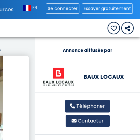
FR
Se connecter
Essayer gratuitement
urces
s
Annonce diffusée par
BAUX LOCAUX
Téléphoner
Contacter