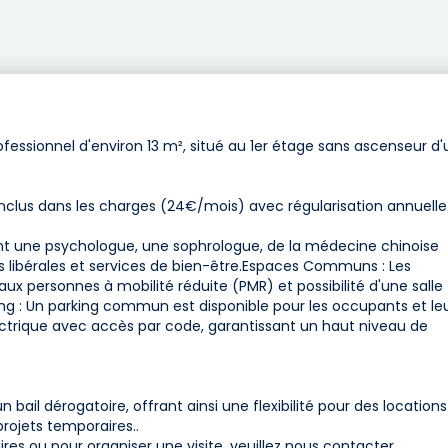
fessionnel d'environ 13 m², situé au 1er étage sans ascenseur d'
inclus dans les charges (24€/mois) avec régularisation annuelle.
ment une psychologue, une sophrologue, de la médecine chinoise
s libérales et services de bien-être.Espaces Communs : Les
personnes à mobilité réduite (PMR) et possibilité d'une salle
king : Un parking commun est disponible pour les occupants et le
 électrique avec accès par code, garantissant un haut niveau de
un bail dérogatoire, offrant ainsi une flexibilité pour des location
projets temporaires..
 ou pour organiser une visite, veuillez nous contacter.