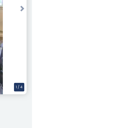
Next
1
/ 4