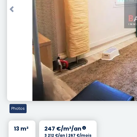
Previous
Photos
13 m²
247 €/m²/an
3 212 €/an | 267 €/mois