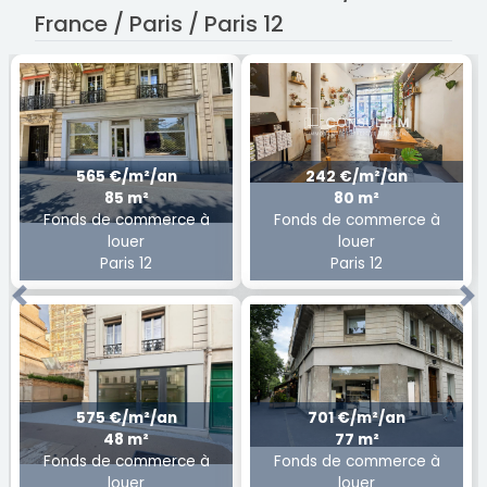
France / Paris / Paris 12
565 €/m²/an
242 €/m²/an
85 m²
80 m²
Fonds de commerce à
Fonds de commerce à
louer
louer
Paris 12
Paris 12
Previous
Ne
575 €/m²/an
701 €/m²/an
48 m²
77 m²
Fonds de commerce à
Fonds de commerce à
louer
louer