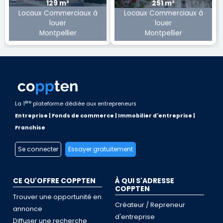
129 m²
251 m²
Locaux Commerciaux à
Locaux Commerciaux à
louer
louer
Montpellier
Montpellier
ère
La 1
plateforme dédiée aux entrepreneurs
Entreprise | Fonds de commerce | Immobilier d'entreprise |
Franchise
Se connecter
Essayer gratuitement
CE QU'OFFRE COPPTEN
À QUI S'ADRESSE
COPPTEN
Trouver une opportunité en
Créateur / Repreneur
annonce
d'entreprise
Diffuser une recherche