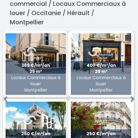
commercial / Locaux Commerciaux à
louer / Occitanie / Hérault /
Montpellier
369 €/m²/an
407 €/m²/an
39 m²
28 m²
Locaux Commerciaux à
Locaux Commerciaux à
louer
louer
Montpellier
Montpellier
Previous
Ne
260 €/m²/an
250 €/m²/an