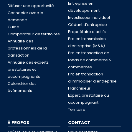
Entreprise en
Diffuser une opportunité
développement
Connecter avec la
Investisseur individuel
demande
Cédant d'entreprise
Guide
Propriétaire d'actifs
Comparateur de territoires
Pro en transmission
Annuaire des
d'entreprise (M&A)
professionnels de la
Pro en transaction de
transaction
fonds de commerce &
Annuaire des experts,
commerces
prestataires et
Pro en transaction
accompagnants
d'immobilier d'entreprise
Calendrier des
Franchiseur
événements
Expert, prestataire ou
accompagnant
Territoire
À PROPOS
CONTACT