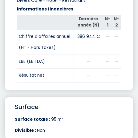
Divers Café - Hôtel - Restaurant
Informations financières
Dernière
N-
N-
année (N)
1
2
Chiffre d'affaires annuel
386 944 €
—
—
(HT - Hors Taxes)
EBE (EBITDA)
—
—
—
Résultat net
—
—
—
Surface
Surface totale :
95 m²
Divisible :
Non