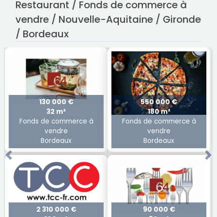
Restaurant / Fonds de commerce à
vendre / Nouvelle-Aquitaine / Gironde
/ Bordeaux
130 000 €
550 000 €
32 m²
180 m²
Fonds de commerce à
Fonds de commerce à
vendre
vendre
Bordeaux
Bordeaux
Previous
Ne
2 310 000 €
90 000 €