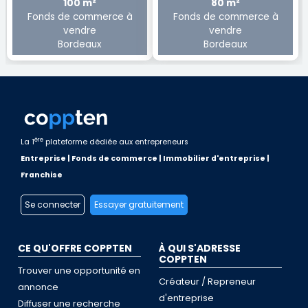
100 m²
80 m²
Fonds de commerce à
Fonds de commerce à
vendre
vendre
Bordeaux
Bordeaux
ère
La 1
plateforme dédiée aux entrepreneurs
Entreprise | Fonds de commerce | Immobilier d'entreprise |
Franchise
Se connecter
Essayer gratuitement
CE QU'OFFRE COPPTEN
À QUI S'ADRESSE
COPPTEN
Trouver une opportunité en
Créateur / Repreneur
annonce
d'entreprise
Diffuser une recherche