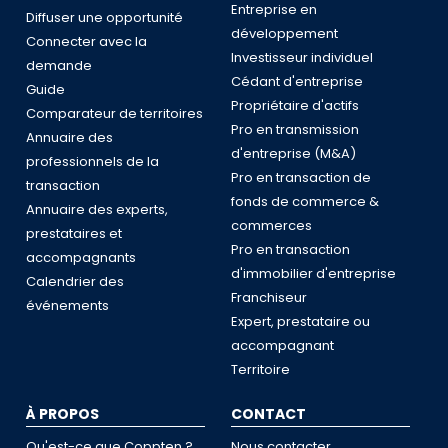
Entreprise en
Diffuser une opportunité
développement
Connecter avec la
Investisseur individuel
demande
Cédant d'entreprise
Guide
Propriétaire d'actifs
Comparateur de territoires
Pro en transmission
Annuaire des
d'entreprise (M&A)
professionnels de la
Pro en transaction de
transaction
fonds de commerce &
Annuaire des experts,
commerces
prestataires et
Pro en transaction
accompagnants
d'immobilier d'entreprise
Calendrier des
Franchiseur
événements
Expert, prestataire ou
accompagnant
Territoire
À PROPOS
CONTACT
Qu'est-ce que Coppten ?
Nous contacter