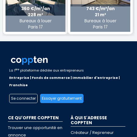
360 €/m²/an
743 €/m²/an
228 m²
21 m²
Bureaux à louer
Bureaux à louer
Paris 17
Paris 17
ère
La 1
plateforme dédiée aux entrepreneurs
Entreprise | Fonds de commerce | Immobilier d'entreprise |
Franchise
Se connecter
Essayer gratuitement
CE QU'OFFRE COPPTEN
À QUI S'ADRESSE
COPPTEN
Trouver une opportunité en
Créateur / Repreneur
annonce