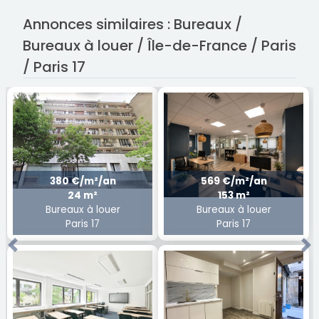
Annonces similaires : Bureaux /
Bureaux à louer / Île-de-France / Paris
/ Paris 17
380 €/m²/an
569 €/m²/an
24 m²
153 m²
Bureaux à louer
Bureaux à louer
Paris 17
Paris 17
Previous
Ne