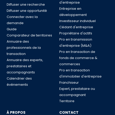
d'entreprise
Diffuser une recherche
Entreprise en
Diffuser une opportunité
développement
Connecter avec la
Investisseur individuel
demande
Cédant d'entreprise
Guide
Propriétaire d'actifs
Comparateur de territoires
Pro en transmission
Annuaire des
d'entreprise (M&A)
professionnels de la
Pro en transaction de
transaction
fonds de commerce &
Annuaire des experts,
commerces
prestataires et
Pro en transaction
accompagnants
d'immobilier d'entreprise
Calendrier des
Franchiseur
événements
Expert, prestataire ou
accompagnant
Territoire
À PROPOS
CONTACT