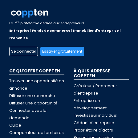
ère
La 1
plateforme dédiée aux entrepreneurs
Entreprise | Fonds de commerce | Immobilier d'entreprise |
Franchise
Se connecter
Essayer gratuitement
CE QU'OFFRE COPPTEN
À QUI S'ADRESSE
COPPTEN
Trouver une opportunité en
Créateur / Repreneur
annonce
d'entreprise
Diffuser une recherche
Entreprise en
Diffuser une opportunité
développement
Connecter avec la
Investisseur individuel
demande
Cédant d'entreprise
Guide
Propriétaire d'actifs
Comparateur de territoires
Pro en transmission