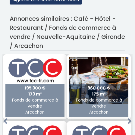
Annonces similaires : Café - Hôtel -
Restaurant / Fonds de commerce à
vendre / Nouvelle-Aquitaine / Gironde
/ Arcachon
195 300 €
960 000 €
173 m²
175 m²
Fonds de commerce à
Fonds de commerce à
vendre
vendre
Arcachon
Arcachon
Previous
Ne