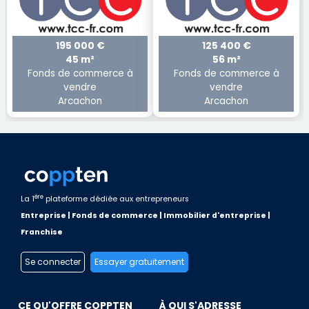
195 000 €
125 400 €
45 m²
56 m²
Fonds de commerce à
Fonds de commerce à
vendre
vendre
Arcachon
Arcachon
ère
La 1
plateforme dédiée aux entrepreneurs
Entreprise | Fonds de commerce | Immobilier d'entreprise |
Franchise
Se connecter
Essayer gratuitement
CE QU'OFFRE COPPTEN
À QUI S'ADRESSE