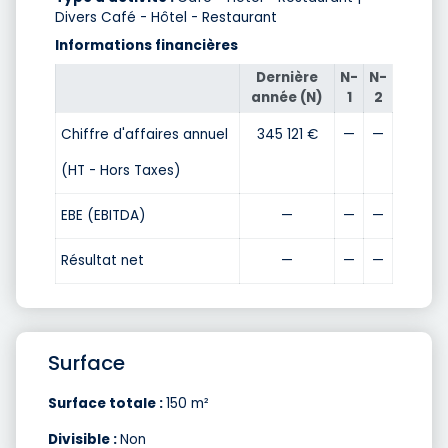
Divers Café - Hôtel - Restaurant
Informations financières
Dernière
N-
N-
année (N)
1
2
Chiffre d'affaires annuel
345 121 €
—
—
(HT - Hors Taxes)
EBE (EBITDA)
—
—
—
Résultat net
—
—
—
Surface
Surface totale :
150 m²
Divisible :
Non