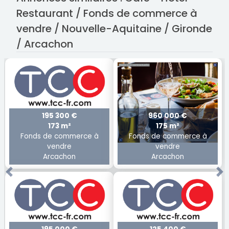
Restaurant / Fonds de commerce à
vendre / Nouvelle-Aquitaine / Gironde
/ Arcachon
195 300 €
960 000 €
173 m²
175 m²
Fonds de commerce à
Fonds de commerce à
vendre
vendre
Arcachon
Arcachon
Previous
Ne