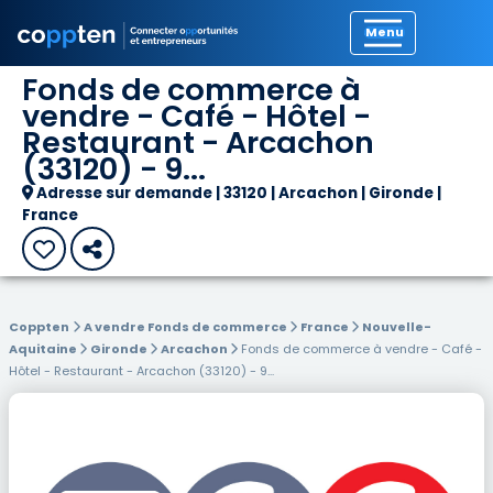
Précédent
Fonds de commerce à
vendre - Café - Hôtel -
Restaurant - Arcachon
(33120) - 9...
Adresse sur demande | 33120 | Arcachon | Gironde |
France
Coppten
A vendre Fonds de commerce
France
Nouvelle-
Aquitaine
Gironde
Arcachon
Fonds de commerce à vendre - Café -
Hôtel - Restaurant - Arcachon (33120) - 9...