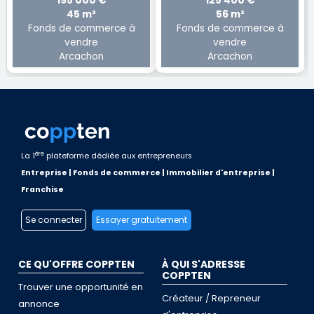
195 000 €
125 400 €
45 m²
56 m²
Fonds de commerce à
Fonds de commerce à
vendre
vendre
Arcachon
Arcachon
ère
La 1
plateforme dédiée aux entrepreneurs
Entreprise | Fonds de commerce | Immobilier d'entreprise |
Franchise
Se connecter
Essayer gratuitement
CE QU'OFFRE COPPTEN
À QUI S'ADRESSE
COPPTEN
Trouver une opportunité en
Créateur / Repreneur
annonce