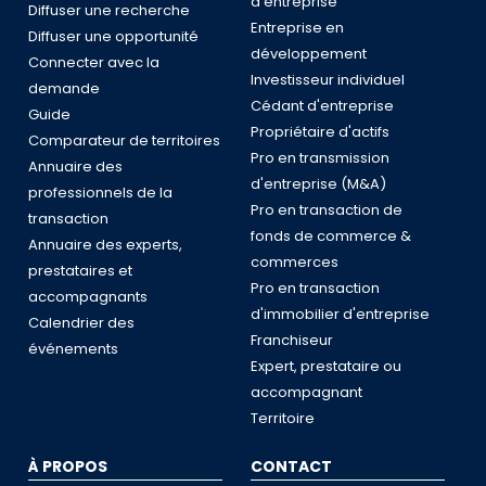
d'entreprise
Diffuser une recherche
Entreprise en
Diffuser une opportunité
développement
Connecter avec la
Investisseur individuel
demande
Cédant d'entreprise
Guide
Propriétaire d'actifs
Comparateur de territoires
Pro en transmission
Annuaire des
d'entreprise (M&A)
professionnels de la
Pro en transaction de
transaction
fonds de commerce &
Annuaire des experts,
commerces
prestataires et
Pro en transaction
accompagnants
d'immobilier d'entreprise
Calendrier des
Franchiseur
événements
Expert, prestataire ou
accompagnant
Territoire
À PROPOS
CONTACT