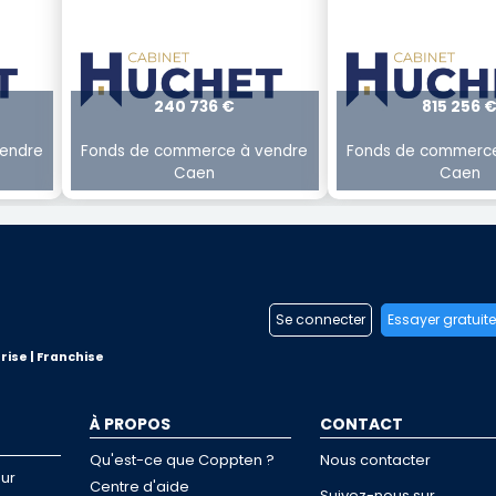
240 736 €
815 256 
endre
Fonds de commerce à vendre
Fonds de commerce
Caen
Caen
Se connecter
Essayer gratuit
rise | Franchise
À PROPOS
CONTACT
Qu'est-ce que Coppten ?
Nous contacter
ur
Centre d'aide
Suivez-nous sur