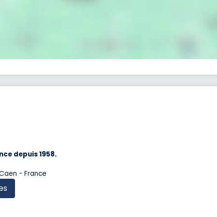
nce depuis 1958.
 Caen - France
es