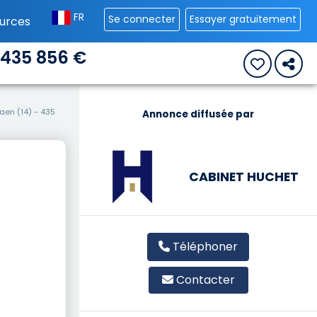
FR
Se connecter
Essayer gratuitement
urces
 435 856 €
aen (14) - 435
Annonce diffusée par
CABINET HUCHET
Téléphoner
Contacter