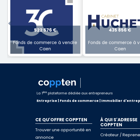
Previous
522 576 €
435 856 €
Fonds de commerce à vendre
Fonds de commerce à v
Caen
Caen
ère
La 1
plateforme dédiée aux entrepreneurs
Entreprise | Fonds de commerce | Immobilier d'entrep
CE QU'OFFRE COPPTEN
À QUI S'ADRESSE
COPPTEN
Trouver une opportunité en
Créateur / Reprene
annonce