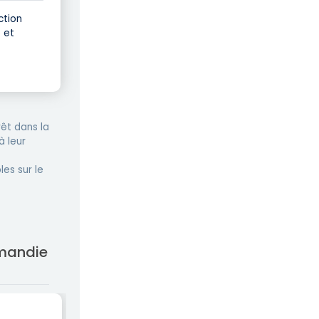
ction
 et
êt dans la
à leur
les sur le
rmandie