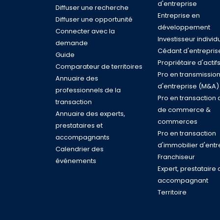
d'entreprise
Diffuser une recherche
Entreprise en
Diffuser une opportunité
développement
Connecter avec la
Investisseur individ
demande
Cédant d'entrepris
Guide
Propriétaire d'actif
Comparateur de territoires
Pro en transmissio
Annuaire des
d'entreprise (M&A)
professionnels de la
Pro en transaction 
transaction
de commerce &
Annuaire des experts,
commerces
prestataires et
Pro en transaction
accompagnants
d'immobilier d'entr
Calendrier des
Franchiseur
événements
Expert, prestataire 
accompagnant
Territoire