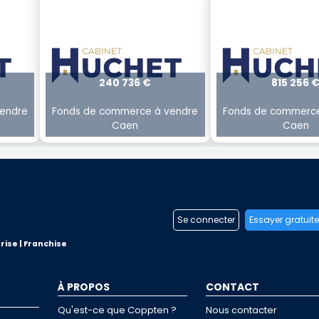
240 736 €
815 256 
endre
Fonds de commerce à vendre
Fonds de commerce
Caen
Caen
Se connecter
Essayer gratuit
rise | Franchise
À PROPOS
CONTACT
Qu'est-ce que Coppten ?
Nous contacter