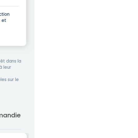
ction
 et
êt dans la
à leur
les sur le
rmandie