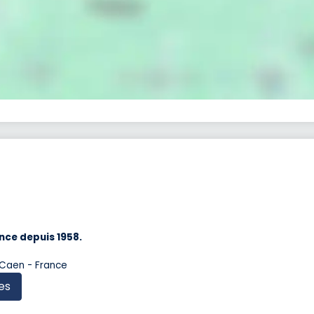
nce depuis 1958.
 Caen - France
es