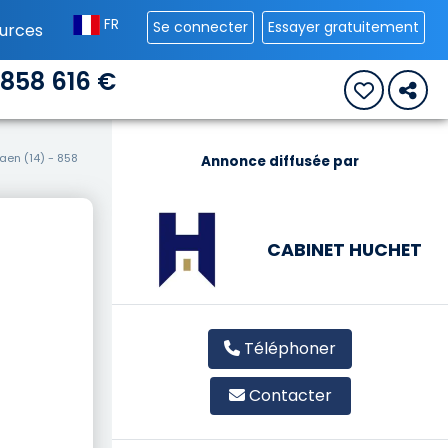
FR
Se connecter
Essayer gratuitement
urces
 858 616 €
aen (14) - 858
Annonce diffusée par
CABINET HUCHET
Téléphoner
Contacter