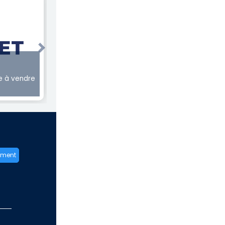
Next
€
 à vendre
ement