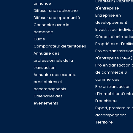
Créateur / Reprene
annonce
d'entreprise
Diffuser une recherche
Entreprise en
Diffuser une opportunité
développement
Connecter avec la
Investisseur individ
demande
Cédant d'entrepris
Guide
Propriétaire d'actif
Comparateur de territoires
Pro en transmissio
Annuaire des
d'entreprise (M&A)
professionnels de la
Pro en transaction 
transaction
de commerce &
Annuaire des experts,
commerces
prestataires et
Pro en transaction
accompagnants
d'immobilier d'entr
Calendrier des
Franchiseur
événements
Expert, prestataire 
accompagnant
Territoire