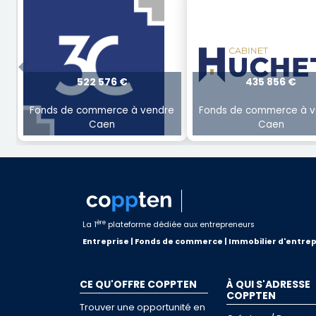
Previous
522 576 €
435 856 €
Fonds de commerce à vendre
Fonds de commerce à v
Caen
Caen
ère
La 1
plateforme dédiée aux entrepreneurs
Entreprise | Fonds de commerce | Immobilier d'entrep
CE QU'OFFRE COPPTEN
À QUI S'ADRESSE
COPPTEN
Trouver une opportunité en