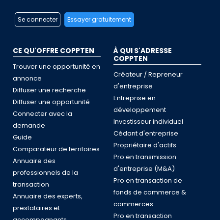
Se connecter
Essayer gratuitement
CE QU'OFFRE COPPTEN
À QUI S'ADRESSE
COPPTEN
Trouver une opportunité en
Créateur / Repreneur
annonce
d'entreprise
Diffuser une recherche
Entreprise en
Diffuser une opportunité
développement
Connecter avec la
Investisseur individuel
demande
Cédant d'entreprise
Guide
Propriétaire d'actifs
Comparateur de territoires
Pro en transmission
Annuaire des
d'entreprise (M&A)
professionnels de la
Pro en transaction de
transaction
fonds de commerce &
Annuaire des experts,
commerces
prestataires et
Pro en transaction
accompagnants