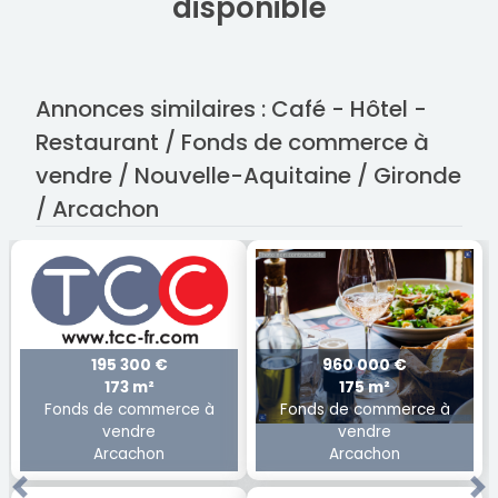
disponible
Annonces similaires : Café - Hôtel -
Restaurant / Fonds de commerce à
vendre / Nouvelle-Aquitaine / Gironde
/ Arcachon
195 300 €
960 000 €
173 m²
175 m²
Fonds de commerce à
Fonds de commerce à
vendre
vendre
Arcachon
Arcachon
Previous
Ne