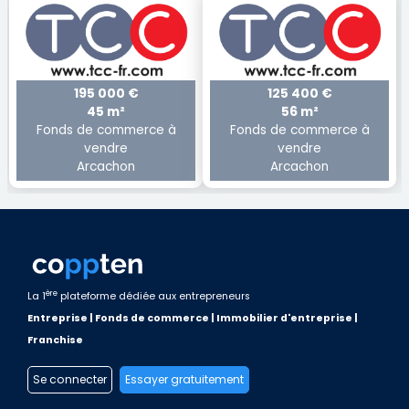
195 000 €
125 400 €
45 m²
56 m²
Fonds de commerce à
Fonds de commerce à
vendre
vendre
Arcachon
Arcachon
ère
La 1
plateforme dédiée aux entrepreneurs
Entreprise | Fonds de commerce | Immobilier d'entreprise |
Franchise
Se connecter
Essayer gratuitement