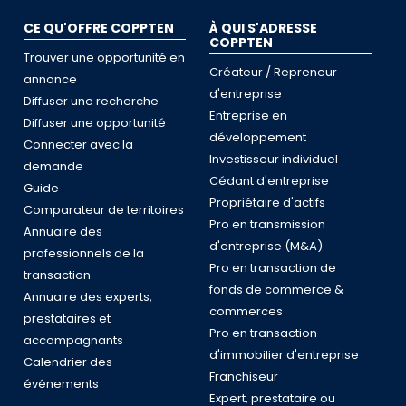
CE QU'OFFRE COPPTEN
À QUI S'ADRESSE
COPPTEN
Trouver une opportunité en
Créateur / Repreneur
annonce
d'entreprise
Diffuser une recherche
Entreprise en
Diffuser une opportunité
développement
Connecter avec la
Investisseur individuel
demande
Cédant d'entreprise
Guide
Propriétaire d'actifs
Comparateur de territoires
Pro en transmission
Annuaire des
d'entreprise (M&A)
professionnels de la
Pro en transaction de
transaction
fonds de commerce &
Annuaire des experts,
commerces
prestataires et
Pro en transaction
accompagnants
d'immobilier d'entreprise
Calendrier des
Franchiseur
événements
Expert, prestataire ou