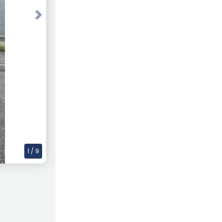
Next
1
/ 9