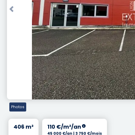
Previous
Photos
406 m²
110 €/m²/an
45 000 €/an | 3 750 €/mois