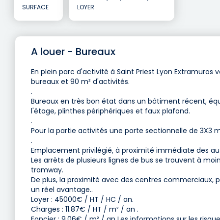
SURFACE
LOYER
A louer - Bureaux
En plein parc d'activité à Saint Priest Lyon Extramur
bureaux et 90 m² d'activités.
.
Bureaux en très bon état dans un bâtiment récent, équip
l'étage, plinthes périphériques et faux plafond.
.
Pour la partie activités une porte sectionnelle de 3X3
.
Emplacement privilégié, à proximité immédiate des aut
Les arrêts de plusieurs lignes de bus se trouvent à moi
tramway.
De plus, la proximité avec des centres commerciaux, plus
un réel avantage..
Loyer : 45000€ / HT / HC / an.
Charges : 11.87€ / HT / m² / an .
Foncier : 9.06€ / m² / an Les informations sur les risqu