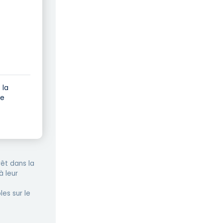
 la
de
êt dans la
à leur
les sur le