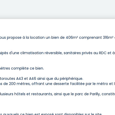
os vous propose à la location un bien de 406m² comprenant 316m²
és d'une climatisation réversible, sanitaires privés au RDC et à
 mètres complète ce bien.
oroutes A43 et A46 ainsi que du périphérique.
ns de 200 mètres, offrant une desserte facilitée par le métro et 
ieurs hôtels et restaurants, ainsi que le parc de Parilly, consti
es auxquels ce bien est exposé sont disponibles sur le site