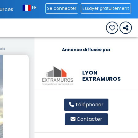
FR
Se connecter
Essayer gratuitement
urces
ois
Annonce diffusée par
LYON
EXTRAMUROS
Téléphoner
Contacter